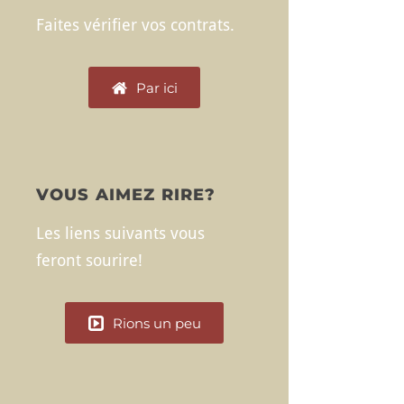
Faites vérifier vos contrats.
Par ici
VOUS AIMEZ RIRE?
Les liens suivants vous
feront sourire!
Rions un peu